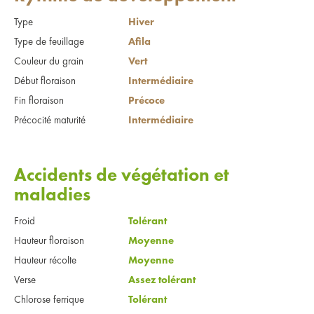
Type
Hiver
Type de feuillage
Afila
Couleur du grain
Vert
Début floraison
Intermédiaire
Fin floraison
Précoce
Précocité maturité
Intermédiaire
Accidents de végétation et
maladies
Froid
Tolérant
Hauteur floraison
Moyenne
Hauteur récolte
Moyenne
Verse
Assez tolérant
Chlorose ferrique
Tolérant