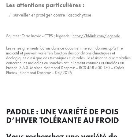
Les attentions particulières :
surveiller et protéger contre l’ascochytose
Sources : Terre Inovia - CTPS ; légende :
https://fd-link.com/legende
Les renseignements fournis dans ce document ne sont donnés qu’à titre
indicatif et peuvent varier en fonction des conditions climatiques et
écologiques ainsi que des techniques culturales. La résistance aux maladies
concerne les maladies ou souches actuellement connues et étudiées en
France. S.A.S. Maison Florimond Desprez – RCS 458 500 170 – Crédit
Photos : Florimond Desprez – 04/2026
PADDLE : UNE VARIÉTÉ DE POIS
D’HIVER TOLÉRANTE AU FROID
Vous recherchez une variété de