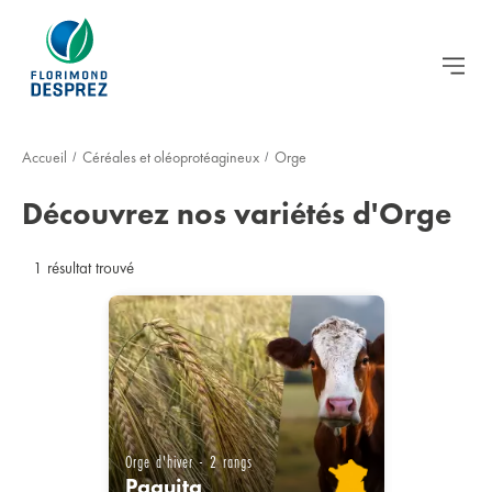
Accueil
Céréales et oléoprotéagineux
Orge
/
/
Découvrez nos variétés d'Orge
1
résultat trouvé
Orge d'hiver - 2 rangs
Paquita