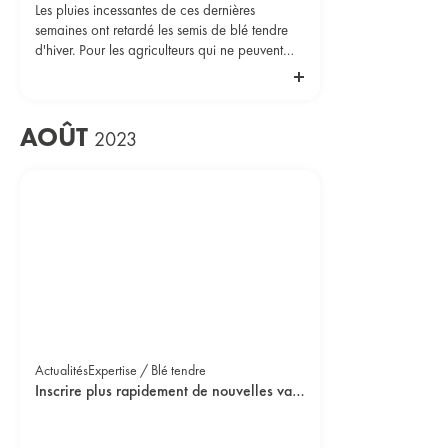
Les pluies incessantes de ces dernières
semaines ont retardé les semis de blé tendre
d'hiver. Pour les agriculteurs qui ne peuvent
pas rapidement entrer dans les champs, il va
devenir important de choisir des variétés
adaptées aux semis tardifs.
AOÛT
2023
Actualités
Expertise / Blé tendre
Inscrire plus rapidement de nouvelles variétés de blé tendre d’hiver productives répondant aux défis des agricultures grâce à la sélection : la solution des haploïdes doublés