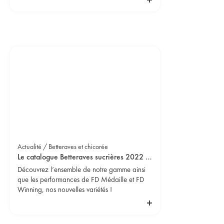
de s’adapter à la localité. En Céréales,
Florimond Desprez dispose ainsi de douze
stations de recherche dans le monde, pour
proposer à ses clients, et à la filière agricole,
des variétés qui répondront au contexte local.
Sur notre station de recherche de Balcarce, en
Argentine, les récoltes des essais de blé se
terminent, les analyses sont en cours.
Actualité / Betteraves et chicorée
Le catalogue Betteraves sucrières 2022 est disponible !
Découvrez l’ensemble de notre gamme ainsi
que les performances de FD Médaille et FD
Winning, nos nouvelles variétés !