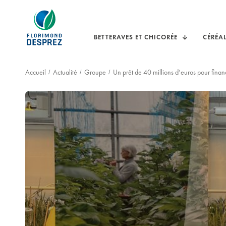
BETTERAVES ET CHICORÉE
CÉRÉA
Accueil
Actualité
Groupe
Un prêt de 40 millions d’euros pour finan
/
/
/