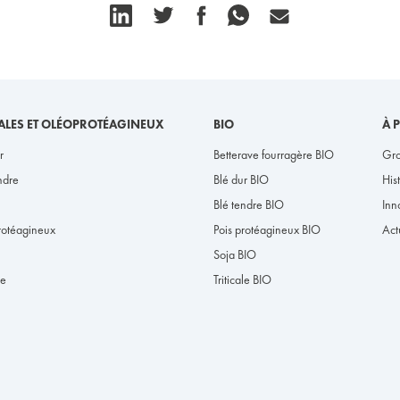
ALES ET OLÉOPROTÉAGINEUX
BIO
À 
r
Betterave fourragère BIO
Gro
ndre
Blé dur BIO
His
Blé tendre BIO
Inn
protéagineux
Pois protéagineux BIO
Act
Soja BIO
le
Triticale BIO