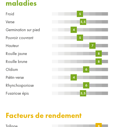
maladies
Froid
5
Verse
5,5
Germination sur pied
4
Pouvoir couvrant
5
Hauteur
7
Rouille jaune
8
Rouille brune
8
Oïdium
6
Piétin-verse
4
Rhynchosporiose
6
Fusariose épis
5,5
Facteurs de rendement
Tallage
8