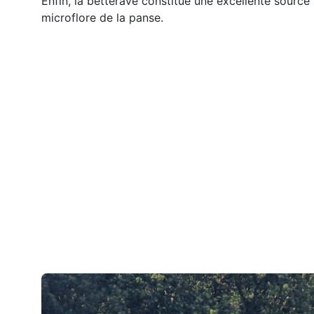
Enfin, la betterave constitue une excellente source 
microflore de la panse.