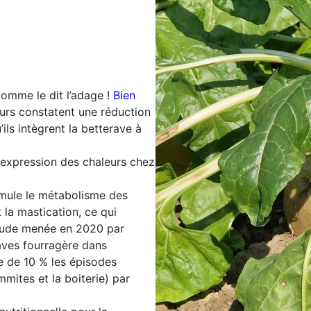
comme le dit l’adage !
Bien
eurs constatent une réduction
ils intègrent la betterave à
e expression des chaleurs chez
mule le métabolisme des
la mastication, ce qui
 étude menée en 2020 par
raves fourragère dans
re de 10 % les épisodes
mites et la boiterie) par